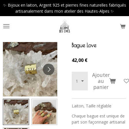
✨ Bijoux en laiton, Argent 925 et pierres fines naturelles fabriqués
Passer
artisanalement dans mon atelier des Hautes-Alpes ✨
au
contenu
principal
Bague Love
42,00 €
Ajouter
au
panier
Laiton, Taille réglable
Chaque bague est unique de
part son façonnage artisanal