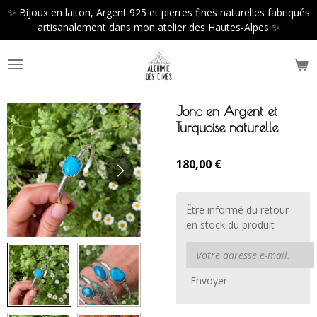
✨ Bijoux en laiton, Argent 925 et pierres fines naturelles fabriqués
Passer
artisanalement dans mon atelier des Hautes-Alpes ✨
au
contenu
principal
Jonc en Argent et
Turquoise naturelle
180,00 €
Être informé du retour
en stock du produit
Envoyer