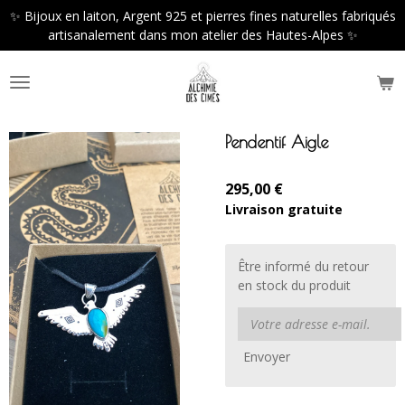
✨ Bijoux en laiton, Argent 925 et pierres fines naturelles fabriqués
Passer
artisanalement dans mon atelier des Hautes-Alpes ✨
au
contenu
principal
Pendentif Aigle
295,00 €
Livraison gratuite
Être informé du retour
en stock du produit
Envoyer