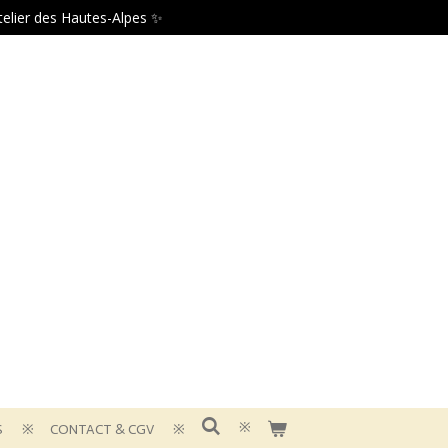
atelier des Hautes-Alpes ✨
S
CONTACT & CGV