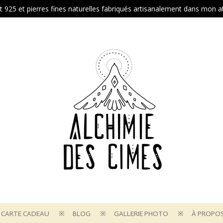
t 925 et pierres fines naturelles fabriqués artisanalement dans mon 
CARTE CADEAU
BLOG
GALLERIE PHOTO
À PROPO