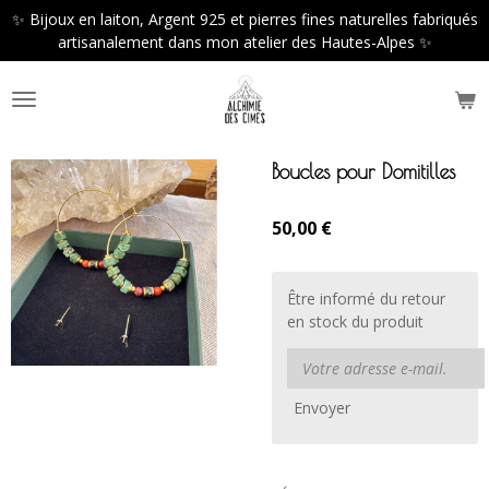
✨ Bijoux en laiton, Argent 925 et pierres fines naturelles fabriqués
Passer
artisanalement dans mon atelier des Hautes-Alpes ✨
au
contenu
principal
Boucles pour Domitilles
50,00 €
Être informé du retour
en stock du produit
Envoyer